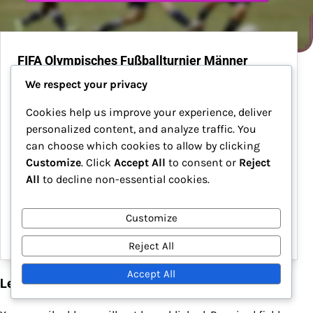
FIFA Olympisches Fußballturnier Männer
2024: Spielerprofile, Historische Leistungen,
We respect your privacy
Diskussionen über das Erbe
Cookies help us improve your experience, deliver
Das FIFA Olympische Fußballturnier der Männer
personalized content, and analyze traffic. You
2024 verspricht, aufstrebende junge Talente aus
can choose which cookies to allow by clicking
der ganzen Welt zu präsentieren, wobei Spieler
Customize
. Click
Accept All
to consent or
Reject
typischerweise unter 23 Jahren alt sind. Dieses
All
to decline non-essential cookies.
prestigeträchtige Ereignis zeigt nicht nur
individuelle Fähigkeiten und vielfältige…
Customize
30/01/2026
Reject All
Accept All
Leave a Reply