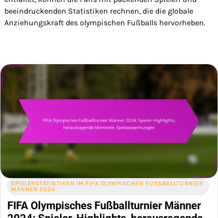
beeindruckenden Statistiken rechnen, die die globale
Anziehungskraft des olympischen Fußballs hervorheben.
SPIELERSTATISTIKEN IM FIFA OLYMPISCHEN FUSSBALLTURNIER M
ÄNNER 2024
FIFA Olympisches Fußballturnier Männer