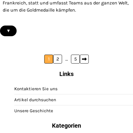
Frankreich, statt und umfasst Teams aus der ganzen Welt,
die um die Goldmedaille kämpfen.
▾
Posts
1
2
…
5
pagination
Links
Kontaktieren Sie uns
Artikel durchsuchen
Unsere Geschichte
Kategorien