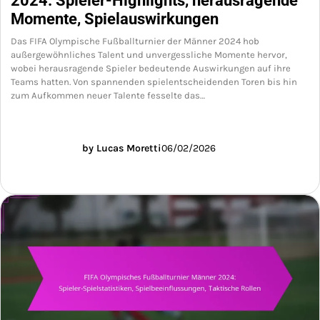
2024: Spieler-Highlights, herausragende
Momente, Spielauswirkungen
Das FIFA Olympische Fußballturnier der Männer 2024 hob
außergewöhnliches Talent und unvergessliche Momente hervor,
wobei herausragende Spieler bedeutende Auswirkungen auf ihre
Teams hatten. Von spannenden spielentscheidenden Toren bis hin
zum Aufkommen neuer Talente fesselte das…
by Lucas Moretti
06/02/2026