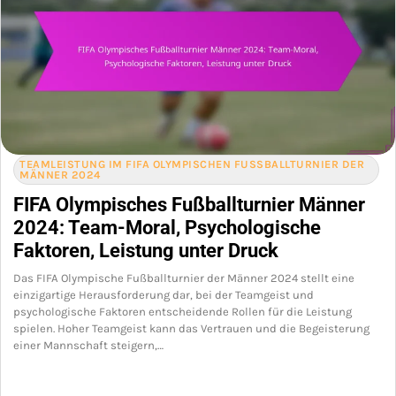
TEAMLEISTUNG IM FIFA OLYMPISCHEN FUSSBALLTURNIER DER M
ÄNNER 2024
FIFA Olympisches Fußballturnier Männer
2024: Team-Moral, Psychologische
Faktoren, Leistung unter Druck
Das FIFA Olympische Fußballturnier der Männer 2024 stellt eine
einzigartige Herausforderung dar, bei der Teamgeist und
psychologische Faktoren entscheidende Rollen für die Leistung
spielen. Hoher Teamgeist kann das Vertrauen und die Begeisterung
einer Mannschaft steigern,…