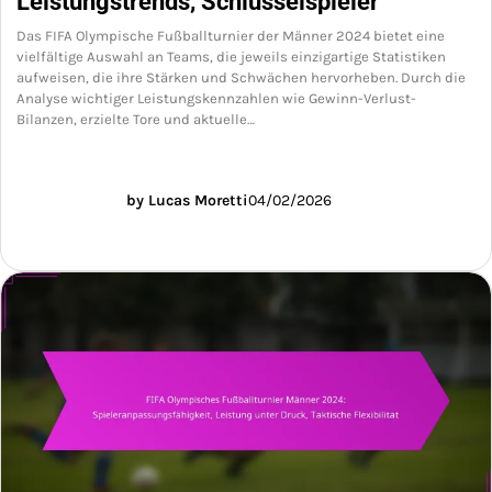
Leistungstrends, Schlüsselspieler
Das FIFA Olympische Fußballturnier der Männer 2024 bietet eine
vielfältige Auswahl an Teams, die jeweils einzigartige Statistiken
aufweisen, die ihre Stärken und Schwächen hervorheben. Durch die
Analyse wichtiger Leistungskennzahlen wie Gewinn-Verlust-
Bilanzen, erzielte Tore und aktuelle…
by Lucas Moretti
04/02/2026