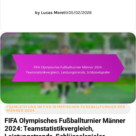
by Lucas Moretti
05/02/2026
TEAMLEISTUNG IM FIFA OLYMPISCHEN FUSSBALLTURNIER DER M
ÄNNER 2024
FIFA Olympisches Fußballturnier Männer
2024: Teamstatistikvergleich,