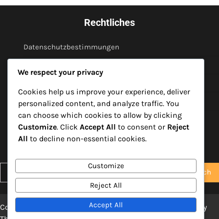
Rechtliches
Datenschutzbestimmungen
Kontaktieren Sie uns
We respect your privacy
Benutzervereinbarung
Cookies help us improve your experience, deliver
Unsere Geschichte
personalized content, and analyze traffic. You
can choose which cookies to allow by clicking
Cookie-Richtlinie
Customize
. Click
Accept All
to consent or
Reject
All
to decline non-essential cookies.
Suche
Customize
Search
for:
Reject All
Accept All
Copyright © 2026
ftz-murtal.at
Theme: Blog Point By
Artify
Themes
.