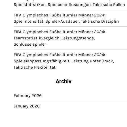
Spielstatistiken, Spielbeeinflussungen, Taktische Rollen
FIFA Olympisches Fußballturnier Männer 2024:
Spielintensität, Spieler-Ausdauer, Taktische Disziplin
FIFA Olympisches Fußballturnier Männer 2024:
Teamstatistikvergleich, Leistungstrends,
Schlüsselspieler
FIFA Olympisches Fußballturnier Männer 2024:
Spieleranpassungsfähigkeit, Leistung unter Druck,
Taktische Flexibilität
Archiv
February 2026
January 2026