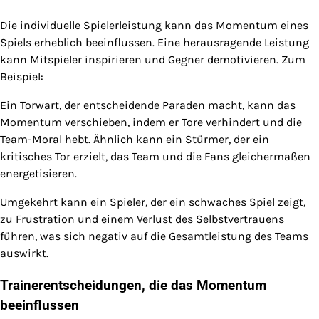
Die individuelle Spielerleistung kann das Momentum eines
Spiels erheblich beeinflussen. Eine herausragende Leistung
kann Mitspieler inspirieren und Gegner demotivieren. Zum
Beispiel:
Ein Torwart, der entscheidende Paraden macht, kann das
Momentum verschieben, indem er Tore verhindert und die
Team-Moral hebt. Ähnlich kann ein Stürmer, der ein
kritisches Tor erzielt, das Team und die Fans gleichermaßen
energetisieren.
Umgekehrt kann ein Spieler, der ein schwaches Spiel zeigt,
zu Frustration und einem Verlust des Selbstvertrauens
führen, was sich negativ auf die Gesamtleistung des Teams
auswirkt.
Trainerentscheidungen, die das Momentum
beeinflussen