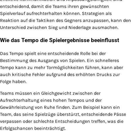
entscheidend, damit die Teams ihren gewünschten
Spielverlauf aufrechterhalten können. Strategien als
Reaktion auf die Taktiken des Gegners anzupassen, kann den
Unterschied zwischen Sieg und Niederlage ausmachen.
Wie das Tempo die Spielergebnisse beeinflusst
Das Tempo spielt eine entscheidende Rolle bei der
Bestimmung des Ausgangs von Spielen. Ein schnelleres
Tempo kann zu mehr Tormöglichkeiten führen, kann aber
auch kritische Fehler aufgrund des erhöhten Drucks zur
Folge haben.
Teams müssen ein Gleichgewicht zwischen der
Aufrechterhaltung eines hohen Tempos und der
Gewährleistung von Ruhe finden. Zum Beispiel kann ein
Team, das seine Spielzüge überstürzt, entscheidende Pässe
verpassen oder schlechte Entscheidungen treffen, was die
Erfolgschancen beeinträchtigt.