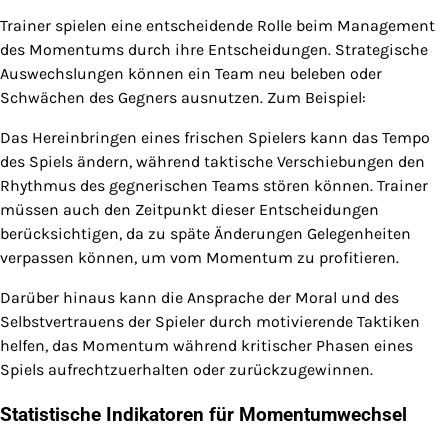
Trainer spielen eine entscheidende Rolle beim Management
des Momentums durch ihre Entscheidungen. Strategische
Auswechslungen können ein Team neu beleben oder
Schwächen des Gegners ausnutzen. Zum Beispiel:
Das Hereinbringen eines frischen Spielers kann das Tempo
des Spiels ändern, während taktische Verschiebungen den
Rhythmus des gegnerischen Teams stören können. Trainer
müssen auch den Zeitpunkt dieser Entscheidungen
berücksichtigen, da zu späte Änderungen Gelegenheiten
verpassen können, um vom Momentum zu profitieren.
Darüber hinaus kann die Ansprache der Moral und des
Selbstvertrauens der Spieler durch motivierende Taktiken
helfen, das Momentum während kritischer Phasen eines
Spiels aufrechtzuerhalten oder zurückzugewinnen.
Statistische Indikatoren für Momentumwechsel