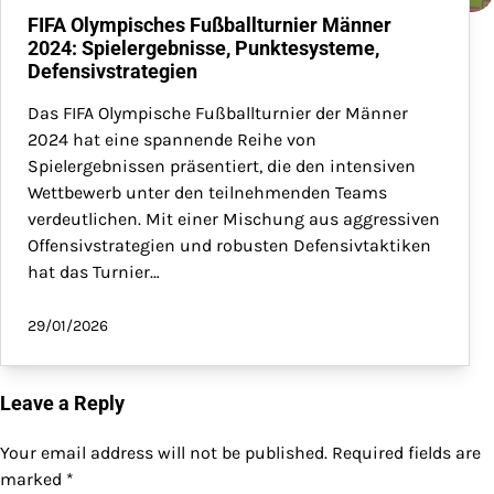
FIFA Olympisches Fußballturnier Männer
2024: Spielergebnisse, Punktesysteme,
Defensivstrategien
Das FIFA Olympische Fußballturnier der Männer
2024 hat eine spannende Reihe von
Spielergebnissen präsentiert, die den intensiven
Wettbewerb unter den teilnehmenden Teams
verdeutlichen. Mit einer Mischung aus aggressiven
Offensivstrategien und robusten Defensivtaktiken
hat das Turnier…
29/01/2026
Leave a Reply
Your email address will not be published.
Required fields are
marked
*