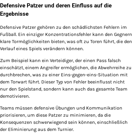
Defensive Patzer und deren Einfluss auf die
Ergebnisse
Defensive Patzer gehören zu den schädlichsten Fehlern im
Fußball. Ein einziger Konzentrationsfehler kann den Gegnern
klare Tormöglichkeiten bieten, was oft zu Toren führt, die den
Verlauf eines Spiels verändern können.
Zum Beispiel kann ein Verteidiger, der einen Pass falsch
einschätzt, einem Angreifer ermöglichen, die Abwehrreihe zu
durchbrechen, was zu einer Eins-gegen-eins-Situation mit
dem Torwart führt. Dieser Typ von Fehler beeinflusst nicht
nur den Spielstand, sondern kann auch das gesamte Team
demotivieren.
Teams müssen defensive Übungen und Kommunikation
priorisieren, um diese Patzer zu minimieren, da die
Konsequenzen schwerwiegend sein können, einschließlich
der Eliminierung aus dem Turnier.