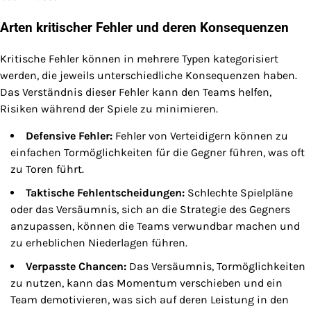
Arten kritischer Fehler und deren Konsequenzen
Kritische Fehler können in mehrere Typen kategorisiert
werden, die jeweils unterschiedliche Konsequenzen haben.
Das Verständnis dieser Fehler kann den Teams helfen,
Risiken während der Spiele zu minimieren.
Defensive Fehler:
Fehler von Verteidigern können zu
einfachen Tormöglichkeiten für die Gegner führen, was oft
zu Toren führt.
Taktische Fehlentscheidungen:
Schlechte Spielpläne
oder das Versäumnis, sich an die Strategie des Gegners
anzupassen, können die Teams verwundbar machen und
zu erheblichen Niederlagen führen.
Verpasste Chancen:
Das Versäumnis, Tormöglichkeiten
zu nutzen, kann das Momentum verschieben und ein
Team demotivieren, was sich auf deren Leistung in den