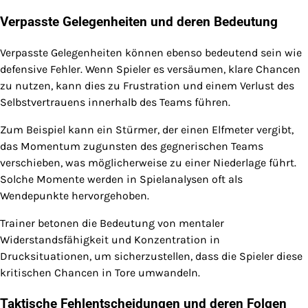
Verpasste Gelegenheiten und deren Bedeutung
Verpasste Gelegenheiten können ebenso bedeutend sein wie
defensive Fehler. Wenn Spieler es versäumen, klare Chancen
zu nutzen, kann dies zu Frustration und einem Verlust des
Selbstvertrauens innerhalb des Teams führen.
Zum Beispiel kann ein Stürmer, der einen Elfmeter vergibt,
das Momentum zugunsten des gegnerischen Teams
verschieben, was möglicherweise zu einer Niederlage führt.
Solche Momente werden in Spielanalysen oft als
Wendepunkte hervorgehoben.
Trainer betonen die Bedeutung von mentaler
Widerstandsfähigkeit und Konzentration in
Drucksituationen, um sicherzustellen, dass die Spieler diese
kritischen Chancen in Tore umwandeln.
Taktische Fehlentscheidungen und deren Folgen