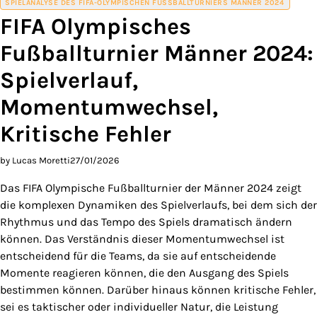
SPIELANALYSE DES FIFA-OLYMPISCHEN FUSSBALLTURNIERS MÄNNER 2024
FIFA Olympisches
Fußballturnier Männer 2024:
Spielverlauf,
Momentumwechsel,
Kritische Fehler
by Lucas Moretti
27/01/2026
Das FIFA Olympische Fußballturnier der Männer 2024 zeigt
die komplexen Dynamiken des Spielverlaufs, bei dem sich der
Rhythmus und das Tempo des Spiels dramatisch ändern
können. Das Verständnis dieser Momentumwechsel ist
entscheidend für die Teams, da sie auf entscheidende
Momente reagieren können, die den Ausgang des Spiels
bestimmen können. Darüber hinaus können kritische Fehler,
sei es taktischer oder individueller Natur, die Leistung