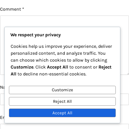
Comment
*
We respect your privacy
Cookies help us improve your experience, deliver
personalized content, and analyze traffic. You
can choose which cookies to allow by clicking
Customize
. Click
Accept All
to consent or
Reject
All
to decline non-essential cookies.
Name
*
Customize
Reject All
Accept All
Email
*