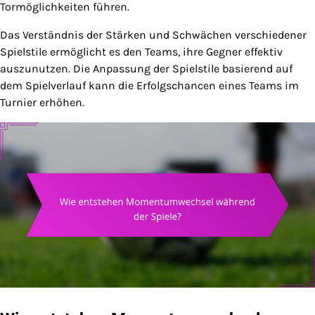
Tormöglichkeiten führen.
Das Verständnis der Stärken und Schwächen verschiedener
Spielstile ermöglicht es den Teams, ihre Gegner effektiv
auszunutzen. Die Anpassung der Spielstile basierend auf
dem Spielverlauf kann die Erfolgschancen eines Teams im
Turnier erhöhen.