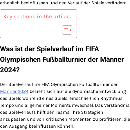
erheblich beeinflussen und den Verlauf der Spiele verändern.
Key sections in the article:
Was ist der Spielverlauf im FIFA
Olympischen Fußballturnier der Männer
2024?
Der Spielverlauf im FIFA Olympischen Fußballturnier der
Männer 2024
bezieht sich auf die dynamische Entwicklung
des Spiels während eines Spiels, einschließlich Rhythmus,
Tempo und allgemeiner Momentumwechsel. Das Verständnis
des Spielverlaufs hilft den Teams, ihre Strategien
anzupassen und von kritischen Momenten zu profitieren, die
den Ausgang beeinflussen können.