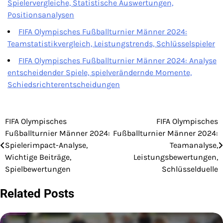
Spielervergleiche, Statistische Auswertungen,
Positionsanalysen
FIFA Olympisches Fußballturnier Männer 2024:
Teamstatistikvergleich, Leistungstrends, Schlüsselspieler
FIFA Olympisches Fußballturnier Männer 2024: Analyse
entscheidender Spiele, spielverändernde Momente,
Schiedsrichterentscheidungen
FIFA Olympisches
FIFA Olympisches
Post
Fußballturnier Männer 2024:
Fußballturnier Männer 2024:
navigation
Spielerimpact-Analyse,
Teamanalyse,
Wichtige Beiträge,
Leistungsbewertungen,
Spielbewertungen
Schlüsselduelle
Related Posts