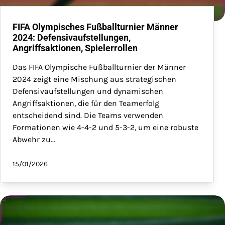
FIFA Olympisches Fußballturnier Männer
2024: Defensivaufstellungen,
Angriffsaktionen, Spielerrollen
Das FIFA Olympische Fußballturnier der Männer
2024 zeigt eine Mischung aus strategischen
Defensivaufstellungen und dynamischen
Angriffsaktionen, die für den Teamerfolg
entscheidend sind. Die Teams verwenden
Formationen wie 4-4-2 und 5-3-2, um eine robuste
Abwehr zu…
15/01/2026