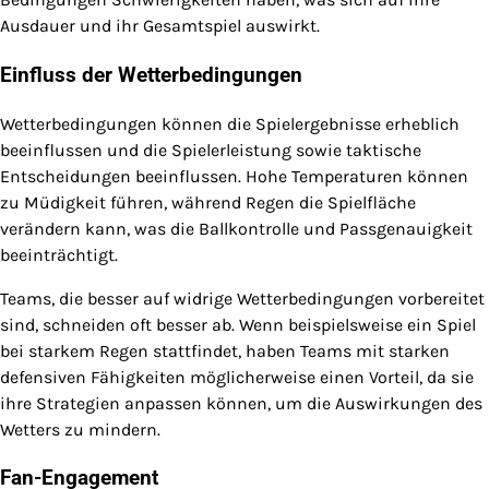
Ausdauer und ihr Gesamtspiel auswirkt.
Einfluss der Wetterbedingungen
Wetterbedingungen können die Spielergebnisse erheblich
beeinflussen und die Spielerleistung sowie taktische
Entscheidungen beeinflussen. Hohe Temperaturen können
zu Müdigkeit führen, während Regen die Spielfläche
verändern kann, was die Ballkontrolle und Passgenauigkeit
beeinträchtigt.
Teams, die besser auf widrige Wetterbedingungen vorbereitet
sind, schneiden oft besser ab. Wenn beispielsweise ein Spiel
bei starkem Regen stattfindet, haben Teams mit starken
defensiven Fähigkeiten möglicherweise einen Vorteil, da sie
ihre Strategien anpassen können, um die Auswirkungen des
Wetters zu mindern.
Fan-Engagement