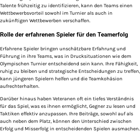
Talente frühzeitig zu identifizieren, kann den Teams einen
Wettbewerbsvorteil sowohl im Turnier als auch in
zukünftigen Wettbewerben verschaffen.
Rolle der erfahrenen Spieler für den Teamerfolg
Erfahrene Spieler bringen unschätzbare Erfahrung und
Führung in ihre Teams, was in Drucksituationen wie dem
Olympischen Turnier entscheidend sein kann. Ihre Fähigkeit,
ruhig zu bleiben und strategische Entscheidungen zu treffen,
kann jüngeren Spielern helfen und die Teamkohäsion
aufrechterhalten.
Darüber hinaus haben Veteranen oft ein tiefes Verständnis
für das Spiel, was es ihnen ermöglicht, Gegner zu lesen und
Taktiken effektiv anzupassen. Ihre Beiträge, sowohl auf als
auch neben dem Platz, können den Unterschied zwischen
Erfolg und Misserfolg in entscheidenden Spielen ausmachen.