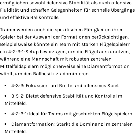
ermöglichen sowohl defensive Stabilität als auch offensive
Fluidität und schaffen Gelegenheiten für schnelle Übergänge
und effektive Ballkontrolle.
Trainer werden auch die spezifischen Fähigkeiten ihrer
Spieler bei der Auswahl der Formationen berücksichtigen.
Beispielsweise könnte ein Team mit starken Flügelspielern
ein 4-2-3-1-Setup bevorzugen, um die Flügel auszunutzen,
während eine Mannschaft mit robusten zentralen
Mittelfeldspielern möglicherweise eine Diamantformation
wählt, um den Ballbesitz zu dominieren.
4-3-3: Fokussiert auf Breite und offensives Spiel.
3-5-2: Bietet defensive Stabilität und Kontrolle im
Mittelfeld.
4-2-3-1: Ideal für Teams mit geschickten Flügelspielern.
Diamantformation: Stärkt die Dominanz im zentralen
Mittelfeld.