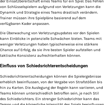
der Einsatzbereitschaft eines Teams für ein Spiel. Das Fehlen
von Schlüsselspielern aufgrund von Verletzungen kann die
Dynamik und Strategie eines Teams drastisch verändern.
Trainer müssen ihre Spielpläne basierend auf dem
verfügbaren Kader anpassen.
Die Überwachung von Verletzungsupdates vor den Spielen
kann Einblicke in potenzielle Schwächen bieten. Teams mit
weniger Verletzungen haben typischerweise eine stärkere
Chance auf Erfolg, da sie ihre besten Spieler aufstellen und
taktische Konsistenz aufrechterhalten können.
Einfluss von Schiedsrichterentscheidungen
Schiedsrichterentscheidungen können die Spielergebnisse
erheblich beeinflussen, von der Vergabe von Strafstößen bis
hin zu Karten. Die Auslegung der Regeln kann variieren, und
Teams können unterschiedlich betroffen sein, je nach Stil
des Schiedsrichters. Ein strenger Schiedsrichter kann das
Tempo und die körperliche Intensität des Spiels beeinflussen.