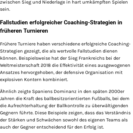
zwischen Sieg und Niederlage in hart umkämpften Spielen
sein.
Fallstudien erfolgreicher Coaching-Strategien in
früheren Turnieren
Frühere Turniere haben verschiedene erfolgreiche Coaching-
Strategien gezeigt, die als wertvolle Fallstudien dienen
können. Beispielsweise hat der Sieg Frankreichs bei der
Weltmeisterschaft 2018 die Effektivität eines ausgewogenen
Ansatzes hervorgehoben, der defensive Organisation mit
explosiven Kontern kombiniert.
Ähnlich zeigte Spaniens Dominanz in den späten 2000er
Jahren die Kraft des ballbesitzorientierten Fußballs, bei dem
die Aufrechterhaltung der Ballkontrolle zu überwältigenden
Gegnern führte. Diese Beispiele zeigen, dass das Verständnis
der Stärken und Schwächen sowohl des eigenen Teams als
auch der Gegner entscheidend für den Erfolg ist.