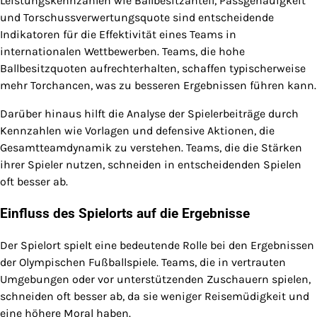
Leistungskennzahlen wie Ballbesitzanteil, Passgenauigkeit
und Torschussverwertungsquote sind entscheidende
Indikatoren für die Effektivität eines Teams in
internationalen Wettbewerben. Teams, die hohe
Ballbesitzquoten aufrechterhalten, schaffen typischerweise
mehr Torchancen, was zu besseren Ergebnissen führen kann.
Darüber hinaus hilft die Analyse der Spielerbeiträge durch
Kennzahlen wie Vorlagen und defensive Aktionen, die
Gesamtteamdynamik zu verstehen. Teams, die die Stärken
ihrer Spieler nutzen, schneiden in entscheidenden Spielen
oft besser ab.
Einfluss des Spielorts auf die Ergebnisse
Der Spielort spielt eine bedeutende Rolle bei den Ergebnissen
der Olympischen Fußballspiele. Teams, die in vertrauten
Umgebungen oder vor unterstützenden Zuschauern spielen,
schneiden oft besser ab, da sie weniger Reisemüdigkeit und
eine höhere Moral haben.