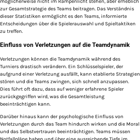
möglicherweise nicht im Rampenlicht stehen, aber erheblich
zur Gesamtstrategie des Teams beitragen. Das Verständnis
dieser Statistiken ermöglicht es den Teams, informierte
Entscheidungen über die Spielerauswahl und Spieltaktiken
zu treffen.
Einfluss von Verletzungen auf die Teamdynamik
Verletzungen können die Teamdynamik während des
Turniers drastisch verändern. Ein Schlüsselspieler, der
aufgrund einer Verletzung ausfällt, kann etablierte Strategien
stören und die Teams zwingen, sich schnell anzupassen.
Dies führt oft dazu, dass auf weniger erfahrene Spieler
zurückgegriffen wird, was die Gesamtleistung
beeinträchtigen kann.
Darüber hinaus kann der psychologische Einfluss von
Verletzungen durch das Team hindurch wirken und die Moral
und das Selbstvertrauen beeinträchtigen. Teams müssen
Notfallpläne haben und über eine ausreichende Tiefe im