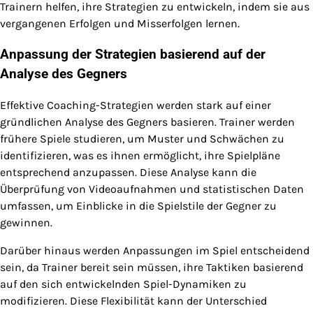
Trainern helfen, ihre Strategien zu entwickeln, indem sie aus
vergangenen Erfolgen und Misserfolgen lernen.
Anpassung der Strategien basierend auf der
Analyse des Gegners
Effektive Coaching-Strategien werden stark auf einer
gründlichen Analyse des Gegners basieren. Trainer werden
frühere Spiele studieren, um Muster und Schwächen zu
identifizieren, was es ihnen ermöglicht, ihre Spielpläne
entsprechend anzupassen. Diese Analyse kann die
Überprüfung von Videoaufnahmen und statistischen Daten
umfassen, um Einblicke in die Spielstile der Gegner zu
gewinnen.
Darüber hinaus werden Anpassungen im Spiel entscheidend
sein, da Trainer bereit sein müssen, ihre Taktiken basierend
auf den sich entwickelnden Spiel-Dynamiken zu
modifizieren. Diese Flexibilität kann der Unterschied