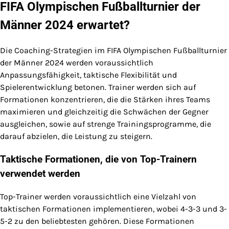
FIFA Olympischen Fußballturnier der
Männer 2024 erwartet?
Die Coaching-Strategien im FIFA Olympischen Fußballturnier
der Männer 2024 werden voraussichtlich
Anpassungsfähigkeit, taktische Flexibilität und
Spielerentwicklung betonen. Trainer werden sich auf
Formationen konzentrieren, die die Stärken ihres Teams
maximieren und gleichzeitig die Schwächen der Gegner
ausgleichen, sowie auf strenge Trainingsprogramme, die
darauf abzielen, die Leistung zu steigern.
Taktische Formationen, die von Top-Trainern
verwendet werden
Top-Trainer werden voraussichtlich eine Vielzahl von
taktischen Formationen implementieren, wobei 4-3-3 und 3-
5-2 zu den beliebtesten gehören. Diese Formationen