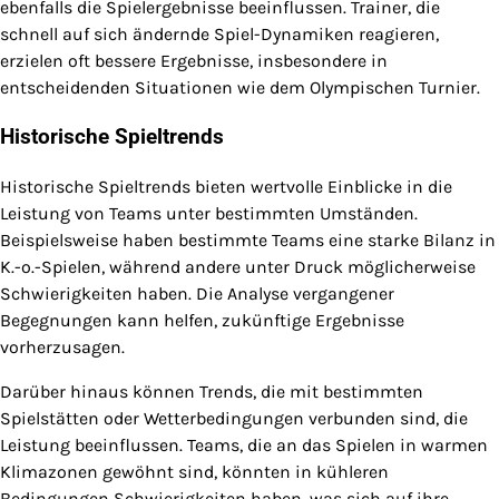
ebenfalls die Spielergebnisse beeinflussen. Trainer, die
schnell auf sich ändernde Spiel-Dynamiken reagieren,
erzielen oft bessere Ergebnisse, insbesondere in
entscheidenden Situationen wie dem Olympischen Turnier.
Historische Spieltrends
Historische Spieltrends bieten wertvolle Einblicke in die
Leistung von Teams unter bestimmten Umständen.
Beispielsweise haben bestimmte Teams eine starke Bilanz in
K.-o.-Spielen, während andere unter Druck möglicherweise
Schwierigkeiten haben. Die Analyse vergangener
Begegnungen kann helfen, zukünftige Ergebnisse
vorherzusagen.
Darüber hinaus können Trends, die mit bestimmten
Spielstätten oder Wetterbedingungen verbunden sind, die
Leistung beeinflussen. Teams, die an das Spielen in warmen
Klimazonen gewöhnt sind, könnten in kühleren
Bedingungen Schwierigkeiten haben, was sich auf ihre