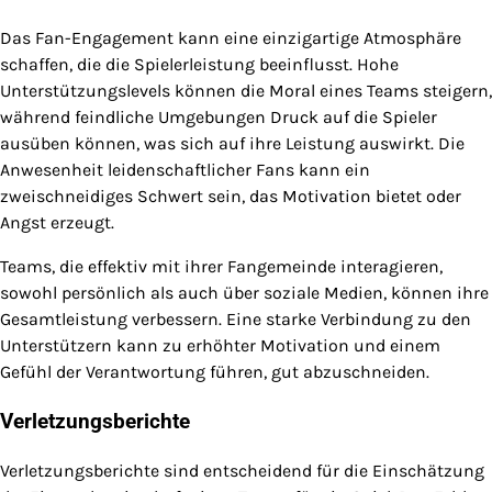
Das Fan-Engagement kann eine einzigartige Atmosphäre
schaffen, die die Spielerleistung beeinflusst. Hohe
Unterstützungslevels können die Moral eines Teams steigern,
während feindliche Umgebungen Druck auf die Spieler
ausüben können, was sich auf ihre Leistung auswirkt. Die
Anwesenheit leidenschaftlicher Fans kann ein
zweischneidiges Schwert sein, das Motivation bietet oder
Angst erzeugt.
Teams, die effektiv mit ihrer Fangemeinde interagieren,
sowohl persönlich als auch über soziale Medien, können ihre
Gesamtleistung verbessern. Eine starke Verbindung zu den
Unterstützern kann zu erhöhter Motivation und einem
Gefühl der Verantwortung führen, gut abzuschneiden.
Verletzungsberichte
Verletzungsberichte sind entscheidend für die Einschätzung